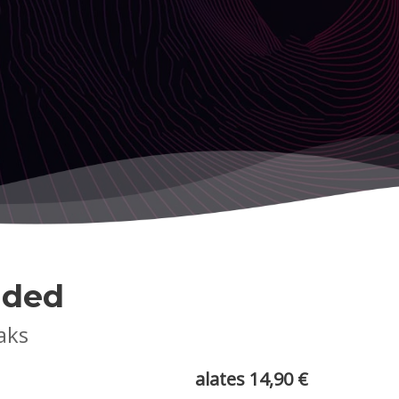
ided
aks
alates 14,90 €