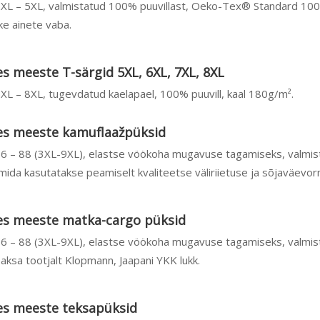
2XL – 5XL, valmistatud 100% puuvillast, Oeko-Tex® Standard 10
ike ainete vaba.
s meeste T-särgid 5XL, 6XL, 7XL, 8XL
XL – 8XL, tugevdatud kaelapael, 100% puuvill, kaal 180g/m².
es meeste kamuflaažpüksid
66 – 88 (3XL-9XL), elastse vöökoha mugavuse tagamiseks, valmis
 mida kasutatakse peamiselt kvaliteetse väliriietuse ja sõjaväevo
es meeste matka-cargo püksid
66 – 88 (3XL-9XL), elastse vöökoha mugavuse tagamiseks, valmis
aksa tootjalt Klopmann, Jaapani YKK lukk.
es meeste teksapüksid