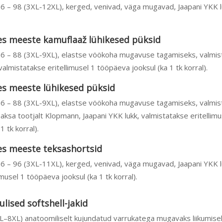
6 – 98 (3XL-12XL), kerged, venivad, väga mugavad, Jaapani YKK l
es meeste kamuflaaž lühikesed püksid
66 – 88 (3XL-9XL), elastse vöökoha mugavuse tagamiseks, valmis
valmistatakse eritellimusel 1 tööpäeva jooksul (ka 1 tk korral).
es meeste lühikesed püksid
66 – 88 (3XL-9XL), elastse vöökoha mugavuse tagamiseks, valmis
aksa tootjalt Klopmann, Jaapani YKK lukk, valmistatakse eritellimu
 tk korral).
es meeste teksashortsid
6 – 96 (3XL-11XL), kerged, venivad, väga mugavad, Jaapani YKK 
imusel 1 tööpäeva jooksul (ka 1 tk korral).
ised softshell-jakid
–8XL) anatoomiliselt kujundatud varrukatega mugavaks liikumise