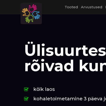
Tooted
Arvustused
Ülisuurte
rõivad ku
kõik laos
kohaletoimetamine 3 päeva j