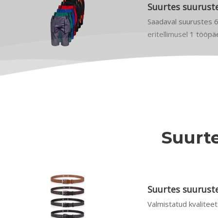
Suurtes suurust
Saadaval suurustes 
eritellimusel 1 tööpäe
Suurte
Suurtes suurust
Valmistatud kvalitee