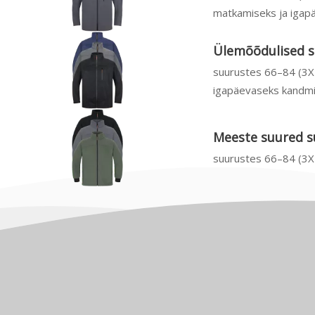
matkamiseks ja igap
Ülemõõdulised so
suurustes 66–84 (3XL
igapäevaseks kandm
Meeste suured s
suurustes 66–84 (3XL