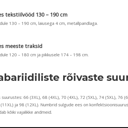
s tekstiilvööd 130 – 190 cm
le 130 – 190 cm, laiusega 4 cm, metallpandlaga.
es meeste traksid
le 120 – 180 cm ja pikkusele 174 – 198 cm.
bariidiliste rõivaste su
suurustes: 66 (3XL), 68 (4XL), 70 (4XL), 72 (5XL), 74 (5XL), 76 (6
96 (11XL) ja 98 (12XL). Numbrid sulgude ees on konfektsioonisuur
dab kõiki vajalikke andmeid.