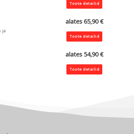
Toote detailid
alates 65,90 €
 ja
Toote detailid
alates 54,90 €
Toote detailid