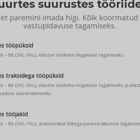
uurtes suurustes tööriid
, et paremini imada higi. Kõik koormatu
vastupidavuse tagamiseks.
es tööpüksid
66 – 88 (3XL-9XL), elastse vöökoha mugavuse tagamiseks.
es traksidega tööpüksid
66 – 88 (3XL-9XL), elastse vöökoha mugavuse tagamiseks ja elas
abaduse suurendamiseks.
s tööjakid
6 – 80 (3XL-7XL), anatoomilise lõikega parema liikuvuse tagamise