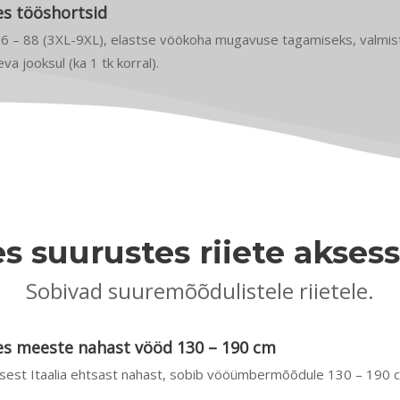
es tööshortsid
66 – 88 (3XL-9XL), elastse vöökoha mugavuse tagamiseks, valmis
va jooksul (ka 1 tk korral).
s suurustes riiete akses
Sobivad suuremõõdulistele riietele.
es meeste nahast vööd 130 – 190 cm
tsest Itaalia ehtsast nahast, sobib vööümbermõõdule 130 – 190 