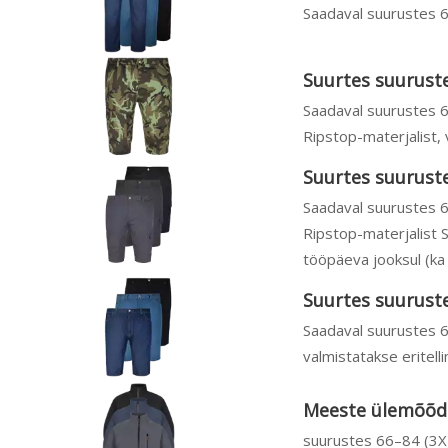
Saadaval suurustes 6
Suurtes suurust
Saadaval suurustes 
Ripstop-materjalist, 
Suurtes suurust
Saadaval suurustes 
Ripstop-materjalist S
tööpäeva jooksul (ka 1
Suurtes suurust
Saadaval suurustes 6
valmistatakse eritell
Meeste ülemõõdul
suurustes 66–84 (3XL