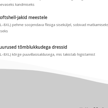
äevaseks kandmiseks
ftshell-jakid meestele
–8XL) pehme soojendava fliisiga siseküljel, sobivad matkamiseks
iseks
uurused tõmblukkudega dressid
–8XL) kõrge puuvillasisaldusega, mis takistab higistamist