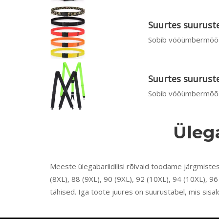
Suurtes suuruste
Sobib vööümbermõõdu
Suurtes suurust
Sobib vööümbermõõdu
Ülega
Meeste ülegabariidilisi rõivaid toodame järgmistes 
(8XL), 88 (9XL), 90 (9XL), 92 (10XL), 94 (10XL), 
tähised. Iga toote juures on suurustabel, mis sisal