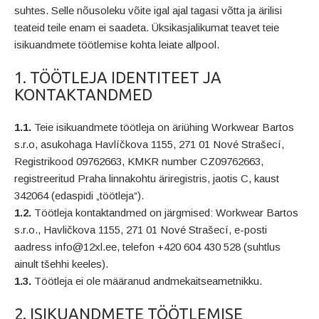
suhtes. Selle nõusoleku võite igal ajal tagasi võtta ja ärilisi
teateid teile enam ei saadeta. Üksikasjalikumat teavet teie
isikuandmete töötlemise kohta leiate allpool.
1. TÖÖTLEJA IDENTITEET JA
KONTAKTANDMED
1.1.
Teie isikuandmete töötleja on äriühing Workwear Bartos
s.r.o, asukohaga Havlíčkova 1155, 271 01 Nové Strašecí,
Registrikood 09762663, KMKR number CZ09762663,
registreeritud Praha linnakohtu äriregistris, jaotis C, kaust
342064 (edaspidi „töötleja“).
1.2.
Töötleja kontaktandmed on järgmised: Workwear Bartos
s.r.o., Havličkova 1155, 271 01 Nové Strašecí, e-posti
aadress info@12xl.ee, telefon +420 604 430 528 (suhtlus
ainult tšehhi keeles).
1.3.
Töötleja ei ole määranud andmekaitseametnikku.
2. ISIKUANDMETE TÖÖTLEMISE