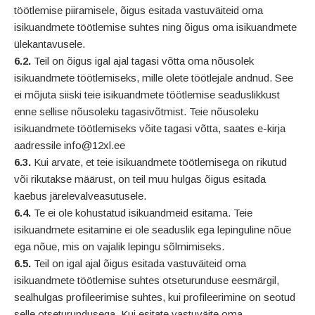
töötlemise piiramisele, õigus esitada vastuväiteid oma
isikuandmete töötlemise suhtes ning õigus oma isikuandmete
ülekantavusele.
6.2.
Teil on õigus igal ajal tagasi võtta oma nõusolek
isikuandmete töötlemiseks, mille olete töötlejale andnud. See
ei mõjuta siiski teie isikuandmete töötlemise seaduslikkust
enne sellise nõusoleku tagasivõtmist. Teie nõusoleku
isikuandmete töötlemiseks võite tagasi võtta, saates e-kirja
aadressile info@12xl.ee
6.3.
Kui arvate, et teie isikuandmete töötlemisega on rikutud
või rikutakse määrust, on teil muu hulgas õigus esitada
kaebus järelevalveasutusele.
6.4.
Te ei ole kohustatud isikuandmeid esitama. Teie
isikuandmete esitamine ei ole seaduslik ega lepinguline nõue
ega nõue, mis on vajalik lepingu sõlmimiseks.
6.5.
Teil on igal ajal õigus esitada vastuväiteid oma
isikuandmete töötlemise suhtes otseturunduse eesmärgil,
sealhulgas profileerimise suhtes, kui profileerimine on seotud
selle otseturundusega. Kui esitate vastuväite oma