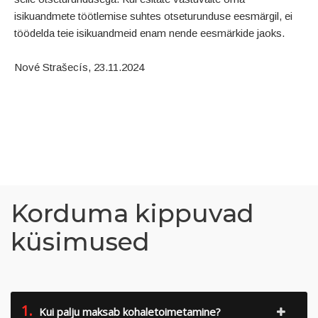
isikuandmete töötlemise suhtes otseturunduse eesmärgil, ei
töödelda teie isikuandmeid enam nende eesmärkide jaoks.
Nové Strašecís, 23.11.2024
Korduma kippuvad
küsimused
1.
Kui palju maksab kohaletoimetamine?