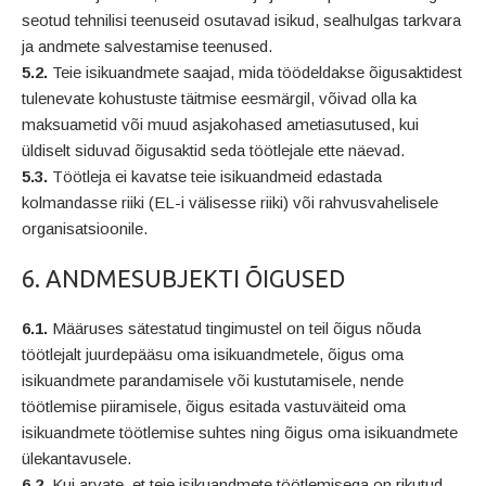
seotud tehnilisi teenuseid osutavad isikud, sealhulgas tarkvara
ja andmete salvestamise teenused.
5.2.
Teie isikuandmete saajad, mida töödeldakse õigusaktidest
tulenevate kohustuste täitmise eesmärgil, võivad olla ka
maksuametid või muud asjakohased ametiasutused, kui
üldiselt siduvad õigusaktid seda töötlejale ette näevad.
5.3.
Töötleja ei kavatse teie isikuandmeid edastada
kolmandasse riiki (EL-i välisesse riiki) või rahvusvahelisele
organisatsioonile.
6. ANDMESUBJEKTI ÕIGUSED
6.1.
Määruses sätestatud tingimustel on teil õigus nõuda
töötlejalt juurdepääsu oma isikuandmetele, õigus oma
isikuandmete parandamisele või kustutamisele, nende
töötlemise piiramisele, õigus esitada vastuväiteid oma
isikuandmete töötlemise suhtes ning õigus oma isikuandmete
ülekantavusele.
6.2.
Kui arvate, et teie isikuandmete töötlemisega on rikutud