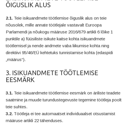
ÕIGUSLIK ALUS
2.1.
Teie isikuandmete töötlemise õiguslik alus on teie
nõusolek, mille annate töötlejale vastavalt Euroopa
Parlamendi ja nõukogu määruse 2016/679 artikli 6 lõike 1
punktile a) füüsiliste isikute kaitse kohta isikuandmete
töötlemisel ja nende andmete vaba liikumise kohta ning
direktiivi 95/46/EÜ kehtetuks tunnistamise kohta (edaspidi
„määrus“).
3. ISIKUANDMETE TÖÖTLEMISE
EESMÄRK
3.1.
Teie isikuandmete töötlemise eesmärk on äriliste teadete
saatmine ja muude turundustegevuste tegemine töötleja poolt
teie suhtes.
3.2.
Töötleja ei tee automaatset individuaalset otsustamist
määruse artikli 22 tähenduses.