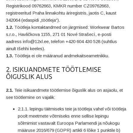
Registrikood 09762663, KMKR number CZ09762663,
registreeritud Praha linnakohtu äriregistris, jaotis C, kaust
342064 (edaspidi „töötleja“).
1.2.
Töötleja kontaktandmed on järgmised: Workwear Bartos
s.r.o., Havličkova 1155, 271 01 Nové Strašecí, e-posti
aadress info@12xl.ee, telefon +420 604 430 528 (suhtlus
ainult tšehhi keeles).
1.3.
Töötleja ei ole määranud andmekaitseametnikku.
2. ISIKUANDMETE TÖÖTLEMISE
ÕIGUSLIK ALUS
2.1.
Teie isikuandmete töötlemise õiguslik alus on asjaolu, et
see töötlemine on vajalik:
2.1.1. lepingu täitmiseks teie ja töötleja vahel või töötleja
poolt meetmete võtmiseks enne sellise lepingu
sõlmimist vastavalt Euroopa Parlamendi ja nõukogu
määruse 2016/679 (GDPR) artikli 6 lõike 1 punktile b)