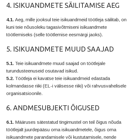
4. ISIKUANDMETE SÄILITAMISE AEG
4.1.
Aeg, mille jooksul teie isikuandmeid töötleja säilitab, on
kuni teie nõusoleku tagasivõtmiseni isikuandmete
töötlemiseks (selle töötlemise eesmärgi jaoks).
5. ISIKUANDMETE MUUD SAAJAD
5.1.
Teie isikuandmete muud saajad on töötlejale
turundusteenuseid osutavad isikud.
5.2.
Töötleja ei kavatse teie isikuandmeid edastada
kolmandasse riiki (EL-i välisesse riiki) või rahvusvahelisele
organisatsioonile.
6. ANDMESUBJEKTI ÕIGUSED
6.1.
Määruses sätestatud tingimustel on teil õigus nõuda
töötlejalt juurdepääsu oma isikuandmetele, õigus oma
isikuandmete parandamisele või kustutamisele, nende