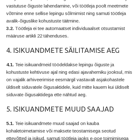
vastutuse õiguste lahendamine, või töötleja poolt meetmete
võtmine enne sellise lepingu sõlmimist ning samuti töötleja
avalik-õiguslike kohustuste täitmine.
3.2.
Töötleja ei tee automaatset individuaalset otsustamist
määruse artikli 22 tähenduses.
4. ISIKUANDMETE SÄILITAMISE AEG
4.1.
Teie isikuandmeid töödeldakse lepingu õiguste ja
kohustuste kehtivuse ajal ning edasi ajavahemiku jooksul, mis
on vajalik arhiveerimise eesmärgil vastavalt asjakohastele
üldiselt siduvatele õigusaktidele, kuid mitte kauem kui üldiselt
siduvate õigusaktidega ette nähtud aeg.
5. ISIKUANDMETE MUUD SAAJAD
5.1.
Teie isikuandmete muud saajad on kauba
kohaletoimetamise või maksete teostamisega seotud
ettevõtted ja isikud, samuti töötleja jaoks e-poe toimimisega