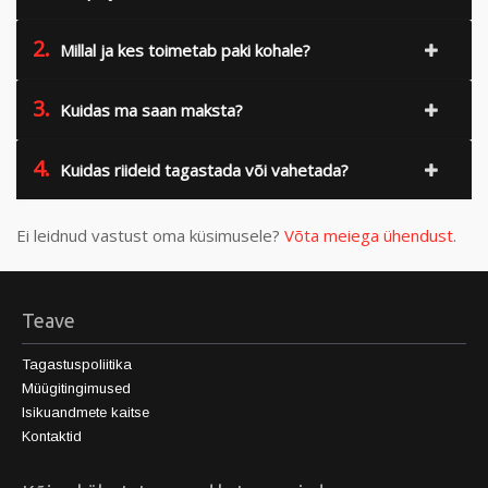
2.
Millal ja kes toimetab paki kohale?
3.
Kuidas ma saan maksta?
4.
Kuidas riideid tagastada või vahetada?
Ei leidnud vastust oma küsimusele?
Võta meiega ühendust
.
Teave
Tagastuspoliitika
Müügitingimused
Isikuandmete kaitse
Kontaktid