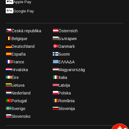
Apple Pay
Google Pay
Česká republika
Österreich
Belgique
България
Deutschland
Danmark
España
Suomi
France
ΕΛΛΑΔΑ
Hrvatska
Magyarország
Éire
Italia
Lietuva
Latvija
Nederland
Polska
Portugal
România
Sverige
Slovenija
Slovensko