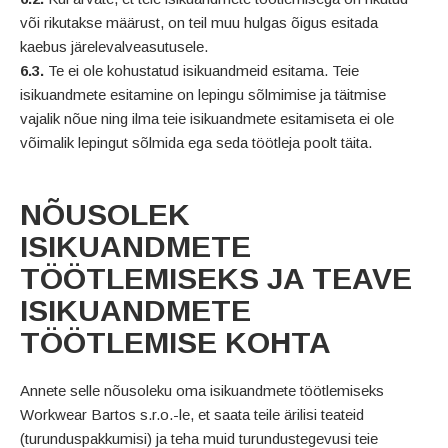
või rikutakse määrust, on teil muu hulgas õigus esitada
kaebus järelevalveasutusele.
6.3.
Te ei ole kohustatud isikuandmeid esitama. Teie
isikuandmete esitamine on lepingu sõlmimise ja täitmise
vajalik nõue ning ilma teie isikuandmete esitamiseta ei ole
võimalik lepingut sõlmida ega seda töötleja poolt täita.
NÕUSOLEK
ISIKUANDMETE
TÖÖTLEMISEKS JA TEAVE
ISIKUANDMETE
TÖÖTLEMISE KOHTA
Annete selle nõusoleku oma isikuandmete töötlemiseks
Workwear Bartos s.r.o.-le, et saata teile ärilisi teateid
(turunduspakkumisi) ja teha muid turundustegevusi teie