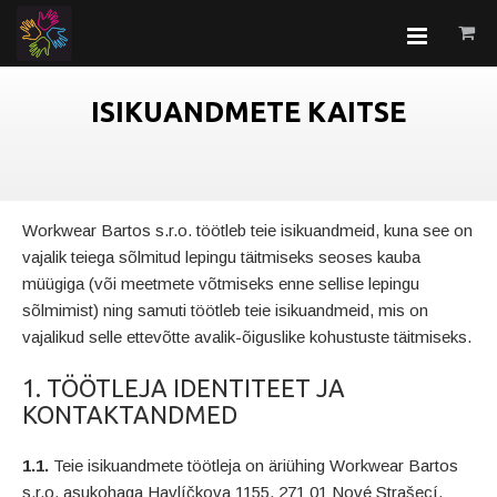
ISIKUANDMETE KAITSE
Workwear Bartos s.r.o. töötleb teie isikuandmeid, kuna see on
vajalik teiega sõlmitud lepingu täitmiseks seoses kauba
müügiga (või meetmete võtmiseks enne sellise lepingu
sõlmimist) ning samuti töötleb teie isikuandmeid, mis on
vajalikud selle ettevõtte avalik-õiguslike kohustuste täitmiseks.
1. TÖÖTLEJA IDENTITEET JA
KONTAKTANDMED
1.1.
Teie isikuandmete töötleja on äriühing Workwear Bartos
s.r.o, asukohaga Havlíčkova 1155, 271 01 Nové Strašecí,