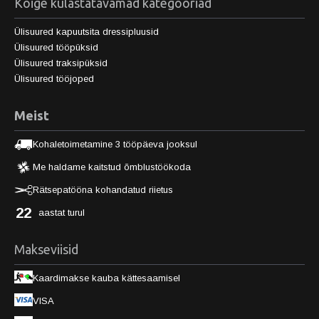
Kõige külastatavamad kategooriad
Ülisuured kapuutsita dressipluusid
Ülisuured tööpüksid
Ülisuured traksipüksid
Ülisuured tööjoped
Meist
Kohaletoimetamine 3 tööpäeva jooksul
Me haldame kaitstud õmblustöökoda
Rätsepatööna kohandatud riietus
22
aastat turul
Makseviisid
Kaardimakse kauba kättesaamisel
VISA