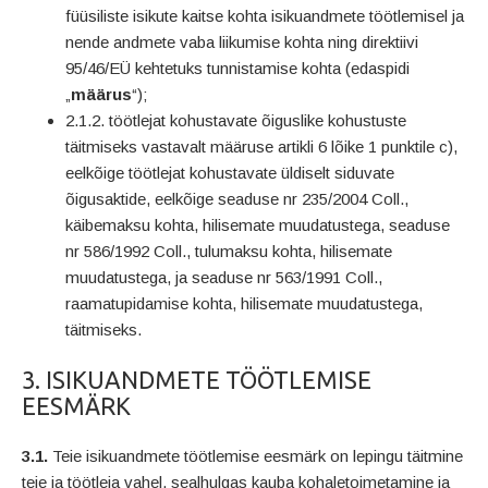
füüsiliste isikute kaitse kohta isikuandmete töötlemisel ja
nende andmete vaba liikumise kohta ning direktiivi
95/46/EÜ kehtetuks tunnistamise kohta (edaspidi
„
määrus
“);
2.1.2. töötlejat kohustavate õiguslike kohustuste
täitmiseks vastavalt määruse artikli 6 lõike 1 punktile c),
eelkõige töötlejat kohustavate üldiselt siduvate
õigusaktide, eelkõige seaduse nr 235/2004 Coll.,
käibemaksu kohta, hilisemate muudatustega, seaduse
nr 586/1992 Coll., tulumaksu kohta, hilisemate
muudatustega, ja seaduse nr 563/1991 Coll.,
raamatupidamise kohta, hilisemate muudatustega,
täitmiseks.
3. ISIKUANDMETE TÖÖTLEMISE
EESMÄRK
3.1.
Teie isikuandmete töötlemise eesmärk on lepingu täitmine
teie ja töötleja vahel, sealhulgas kauba kohaletoimetamine ja