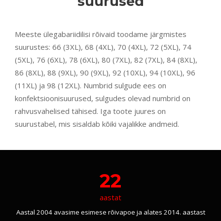
suurused
Meeste ülegabariidilisi rõivaid toodame järgmistes
suurustes: 66 (3XL), 68 (4XL), 70 (4XL), 72 (5XL), 74
(5XL), 76 (6XL), 78 (6XL), 80 (7XL), 82 (7XL), 84 (8XL),
86 (8XL), 88 (9XL), 90 (9XL), 92 (10XL), 94 (10XL), 96
(11XL) ja 98 (12XL). Numbrid sulgude ees on
konfektsioonisuurused, sulgudes olevad numbrid on
rahvusvahelised tähised. Iga toote juures on
suurustabel, mis sisaldab kõiki vajalikke andmeid.
22
aastat
Aastal 2004 avasime esimese rõivapoe ja alates 2014. aastast