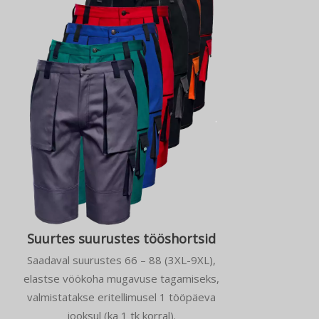
Suurtes suurustes tööshortsid
Saadaval suurustes 66 – 88 (3XL-9XL),
elastse vöökoha mugavuse tagamiseks,
valmistatakse eritellimusel 1 tööpäeva
jooksul (ka 1 tk korral).