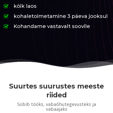
kõik laos
kohaletoimetamine 3 päeva jooksul
Kohandame vastavalt soovile
Suurtes suurustes meeste
riided
Sobib tööks, vabaõhutegevusteks ja
vabaajaks