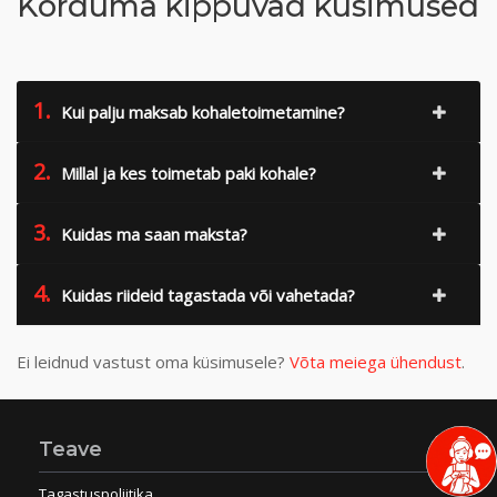
Korduma kippuvad küsimused
1.
Kui palju maksab kohaletoimetamine?
2.
Millal ja kes toimetab paki kohale?
3.
Kuidas ma saan maksta?
4.
Kuidas riideid tagastada või vahetada?
Ei leidnud vastust oma küsimusele?
Võta meiega ühendust
.
Teave
Tagastuspoliitika