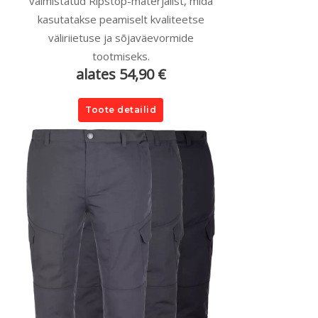
valmistatud Ripstop-materjalist, mida
kasutatakse peamiselt kvaliteetse
väliriietuse ja sõjaväevormide
tootmiseks.
alates 54,90 €
Toote detailid