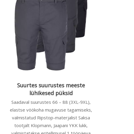
Suurtes suurustes meeste
lühikesed püksid
Saadaval suurustes 66 – 88 (3XL-9XL),
elastse vöökoha mugavuse tagamiseks,
valmistatud Ripstop-materjalist Saksa
tootjalt Klopmann, Jaapani YKK lukk,
valmistatakse eritellimusel 1 tööpäeva