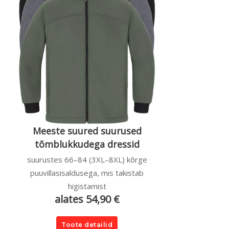
Meeste suured suurused
tõmblukkudega dressid
suurustes 66–84 (3XL–8XL) kõrge
puuvillasisaldusega, mis takistab
higistamist
alates 54,90 €
Toote detailid