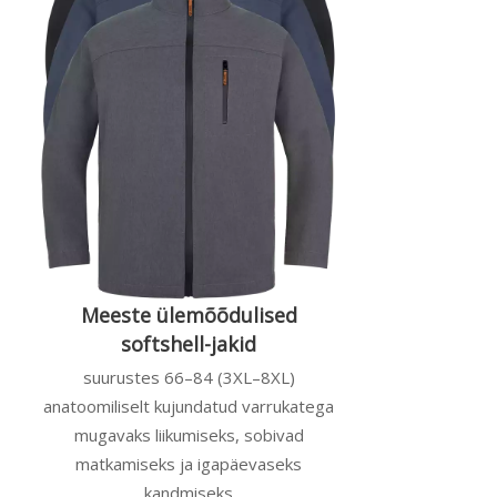
Meeste ülemõõdulised
softshell-jakid
suurustes 66–84 (3XL–8XL)
anatoomiliselt kujundatud varrukatega
mugavaks liikumiseks, sobivad
matkamiseks ja igapäevaseks
kandmiseks