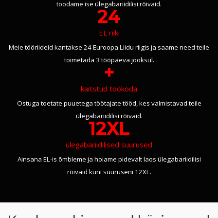
toodame ise ülegabariidilisi rõivaid.
24
EL riiki
Meie tööriideid kantakse 24 Euroopa Liidu riigis ja saame need teile
toimetada 3 tööpäeva jooksul.
+
kaitstud töökoda
Ostuga toetate puuetega töötajate tööd, kes valmistavad teile
ülegabariidilisi rõivaid.
12XL
ülegabariidilised suurused
Ainsana EL-is õmbleme ja hoiame pidevalt laos ülegabariidilisi
rõivaid kuni suuruseni 12XL.